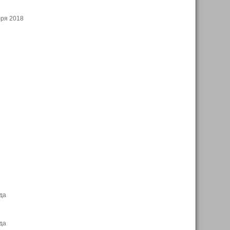
бря 2018
да
да