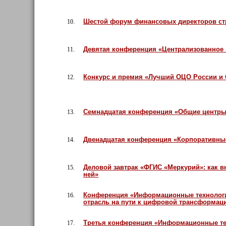
Шестой форум финансовых директоров ст
10.
Девятая конференция «Централизованное 
11.
Конкурс и премия «Лучший ОЦО России и 
12.
Семнадцатая конференция «Общие центры
13.
Двенадцатая конференция «Корпоративны
14.
Деловой завтрак «ФГИС «Меркурий»: как в
15.
ней»
Конференция «Информационные технологи
16.
отрасль на пути к цифровой трансформац
Третья конференция «Информационные те
17.