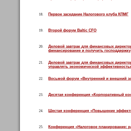
Первое заседание Налогового клуба КПМГ
18.
Второй форум Baltic CFO
19.
Деловой завтрак для финансовых директор
20.
финансирование и получить господдержку
Деловой завтрак для финансовых директо
21.
управлять экономической эффективность
Восьмой форум «Внутренний и внешний э
22.
Десятая конференция «Корпоративный ко
23.
Шестая конференция «Повышение эффекти
24.
Конференция «Налоговое планирование: р
25.