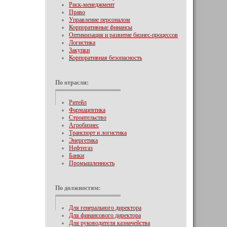
Риск-менеджмент
Право
Управление персоналом
Корпоративные финансы
Оптимизация и развитие бизнес-процессов
Логистика
Закупки
Корпоративная безопасность
По отрасли:
Ритейл
Фармацевтика
Строительство
Агробизнес
Транспорт и логистика
Энергетика
Нефтегаз
Банки
Промышленность
По должностям:
Для генерального директора
Для финансового директора
Для руководителя казначейства