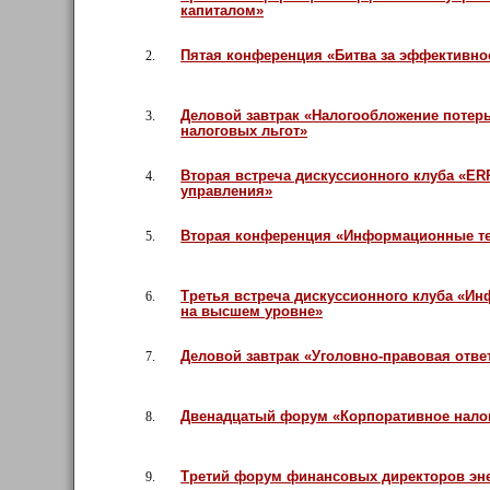
капиталом»
Пятая конференция «Битва за эффективно
2.
Деловой завтрак «Налогообложение потерь
3.
налоговых льгот»
Вторая встреча дискуссионного клуба «ERP
4.
управления»
Вторая конференция «Информационные тех
5.
Третья встреча дискуссионного клуба «Ин
6.
на высшем уровне»
Деловой завтрак «Уголовно-правовая отве
7.
Двенадцатый форум «Корпоративное нало
8.
Третий форум финансовых директоров эне
9.