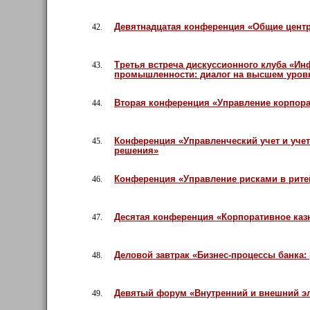
Девятнадцатая конференция «Общие центр
42.
Третья встреча дискуссионного клуба «И
43.
промышленности: диалог на высшем уров
Вторая конференция «Управление корпор
44.
Конференция «Управленческий учет и учет
45.
решения»
Конференция «Управление рисками в рите
46.
Десятая конференция «Корпоративное каз
47.
Деловой завтрак «Бизнес-процессы банка:
48.
Девятый форум «Внутренний и внешний э
49.