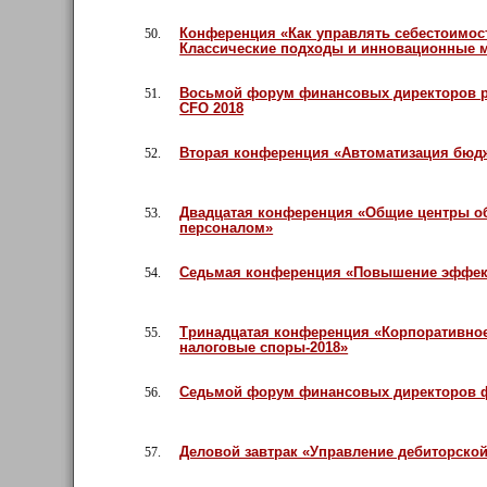
Конференция «Как управлять себестоимост
50.
Классические подходы и инновационные 
Восьмой форум финансовых директоров ри
51.
CFO 2018
Вторая конференция «Автоматизация бюдж
52.
Двадцатая конференция «Общие центры об
53.
персоналом»
Седьмая конференция «Повышение эффект
54.
Тринадцатая конференция «Корпоративное
55.
налоговые споры-2018»
Седьмой форум финансовых директоров ф
56.
Деловой завтрак «Управление дебиторско
57.