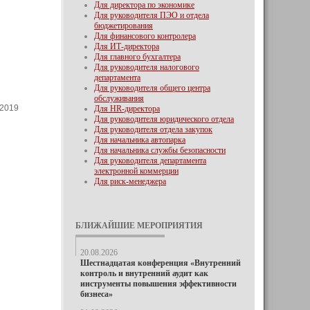
Для директора по экономике
Для руководителя ПЭО и отдела
бюджетирования
Для финансового контролера
Для ИТ-директора
Для главного бухгалтера
Для руководителя налогового
департамента
Для руководителя общего центра
обслуживания
 2019
Для HR-директора
Для руководителя юридического отдела
Для руководителя отдела закупок
Для начальника автопарка
Для начальника службы безопасности
Для руководителя департамента
электронной коммерции
Для риск-менеджера
БЛИЖАЙШИЕ МЕРОПРИЯТИЯ
20.08.2026
Шестнадцатая конференция «Внутренний
контроль и внутренний аудит как
инструменты повышения эффективности
бизнеса»