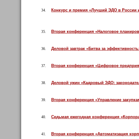
Конкурс и премия «Лучший ЭДО в России и
34.
Вторая конференция «Налоговое планиров
35.
Деловой завтрак «Битва за эффективность
36.
Вторая конференция «Цифровое предприя
37.
Деловой ужин «Кадровый ЭДО: законодате
38.
Вторая конференция «Управление закупка
39.
Седьмая ежегодная конференция «Корпор
40.
Вторая конференция «Автоматизация корп
41.