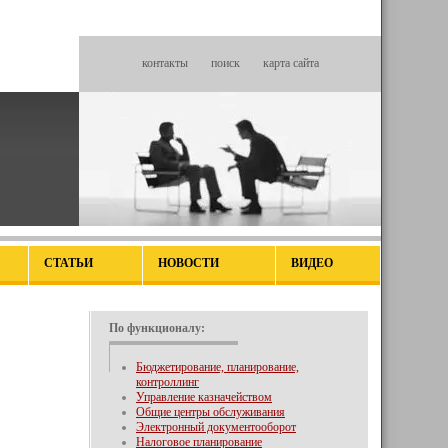
контакты
поиск
карта сайта
СТАТЬИ
НОВОСТИ
ВИДЕО
По функционалу:
Бюджетирование, планирование,
контроллинг
Управление казначейством
Общие центры обслуживания
Электронный документооборот
Налоговое планирование