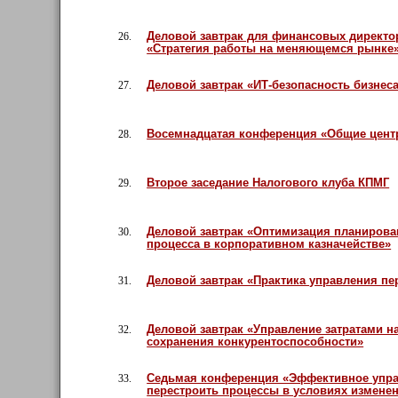
Деловой завтрак для финансовых директо
26.
«Стратегия работы на меняющемся рынке
Деловой завтрак «ИТ-безопасность бизнес
27.
Восемнадцатая конференция «Общие центр
28.
Второе заседание Налогового клуба КПМГ
29.
Деловой завтрак «Оптимизация планирова
30.
процесса в корпоративном казначействе»
Деловой завтрак «Практика управления п
31.
Деловой завтрак «Управление затратами 
32.
сохранения конкурентоспособности»
Седьмая конференция «Эффективное управ
33.
перестроить процессы в условиях измене