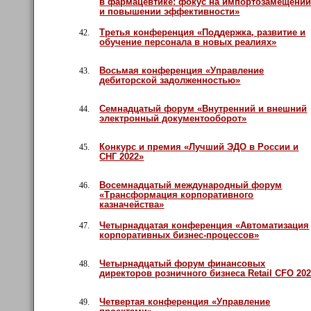
в фармацевтике: фокус на импортозамещени
и повышении эффективности»
Третья конференция «Поддержка, развитие и
42.
обучение персонала в новых реалиях»
Восьмая конференция «Управление
43.
дебиторской задолженностью»
Семнадцатый форум «Внутренний и внешний
44.
электронный документооборот»
Конкурс и премия «Лучший ЭДО в России и
45.
СНГ 2022»
Восемнадцатый международный форум
46.
«Трансформация корпоративного
казначейства»
Четырнадцатая конференция «Автоматизация
47.
корпоративных бизнес-процессов»
Четырнадцатый форум финансовых
48.
директоров розничного бизнеса Retail CFO 20
Четвертая конференция «Управление
49.