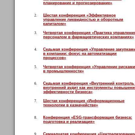
планирование и прогнозирование»
Шестая конференция «Эффективное
2.
управление ликвидностью и оборотным
капиталом»
Четвертая конференция «Практика управлени
3.
персоналом в фармацевтических компаниях»
Седьмая конференция «Управление закупкам
4.
в компании: фокус на автоматизации
процессов»
Четвертая конференция «Управление рискам
5.
в промышленности»
Седьмая конференция «Внутренний контроль
6.
внутренний аудит как инструменты повышен
эффективности бизнеса»
Шестая конференция «Информационные
7.
технологии в казначействе»
Конференция «ESG-трансформация бизнеса:
8.
подготовка и реализация»
Семнадцатая конференция «Централизованно
9.