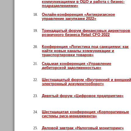
коммуникациями в ОЦО и работа с бизнес-
подразделениями»
Онлайн-конференция «Антикризисное
18.
управление закупками 2022»
Тринадцатый форум финансовых директоров
19.
розничного бизнеса Retail CFO 2022
Конференция «Логистика под санкциями: как
20.
найти новые каналы коммуникации и
транспортировки товаров»
Седьмая конференция «Управление
21.
дебиторской задолженностью»
Шестнадцатый форум «Внутренний и внешни
22.
электронный документооборот»
Девятый форум «Цифровое предприятие»
23.
Шестнадцатая конференция «Корпоративные
24.
системы риск-менеджмента»
Деловой завтрак «Налоговый мониторинг»
25.