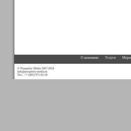
О компании
Услуги
Меро
© Prosperity Media 2007-2024
info@prosperity-media.ru
Тел.: +7 (495) 971-92-18